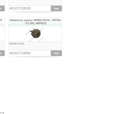
481227128526
ac
viac
DT
Hladinovy spinac WHIRLPOOL TATRA
- FL242, AWV513
WHIRLPOOL
481927129082
ac
viac