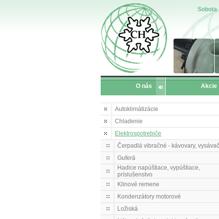
Sobota
O nás
Akcie
Autoklimátizácie
Chladenie
Elektrospotrebiče
Čerpadlá vibračné - kávovary, vysáva
Guferá
Hadice napúštiace, vypúštiace,
príslušenstvo
Klinové remene
Kondenzátory motorové
Ložiská