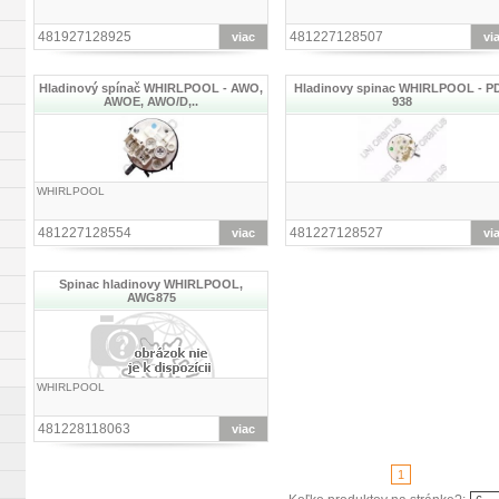
481927128925
481227128507
viac
vi
Hladinový spínač WHIRLPOOL - AWO,
Hladinovy spinac WHIRLPOOL - P
AWOE, AWO/D,..
938
WHIRLPOOL
481227128554
481227128527
viac
vi
Spinac hladinovy WHIRLPOOL,
AWG875
WHIRLPOOL
481228118063
viac
1