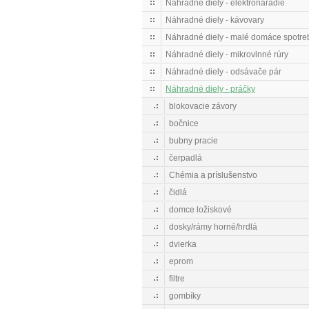
Náhradné diely - elektronáradie
Náhradné diely - kávovary
Náhradné diely - malé domáce spotre
Náhradné diely - mikrovlnné rúry
Náhradné diely - odsávače pár
Náhradné diely - práčky
blokovacie závory
bočnice
bubny pracie
čerpadlá
Chémia a príslušenstvo
čidlá
domce ložiskové
dosky/rámy horné/hrdlá
dvierka
eprom
filtre
gombíky