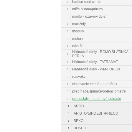
hadice spojovacie
kríže bubna/príruby
madlá - uzávery dvier
manžety
moduly
motory
nádrže
Náhradné diely - ROMO,SLATINKA-
PERLA
Náhradné diely - TATRAMAT
Náhradné diely - WM-FORON
násypky
ohrievacie telesá do pračiek
prepínače/spínače/potenciometre
presostaty - hladinové spínače
ARDO
ARISTON/INDESIT/PHILCO
BEKO
BOSCH