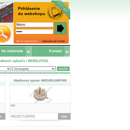
Prihlásenie
do webshopu
Nová registrácia
Zabudnuté heslo
Na stiahnutie
Kontakt
hladinové spínače / WHIRLPOOL
Hladinovy spinac AWG650,AWF400
WH
481927128455
ac
viac