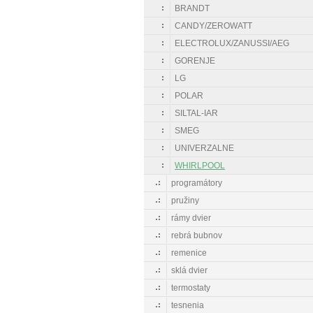
BRANDT
CANDY/ZEROWATT
ELECTROLUX/ZANUSSI/AEG
GORENJE
LG
POLAR
SILTAL-IAR
SMEG
UNIVERZALNE
WHIRLPOOL
programátory
pružiny
rámy dvier
rebrá bubnov
remenice
sklá dvier
termostaty
tesnenia