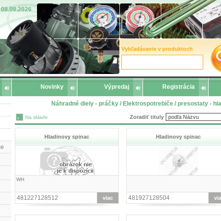
08.08.2026
Vyhľadávanie v produktoch
Novinky
Výpredaj
Registrácia
Náhradné diely - práčky / Elektrospotrebiče / presostaty - 
Zoradiť tituly
Na sklade
Hladinovy spinac
Hladinovy spinac
če
WH
481227128512
481927128504
viac
vi