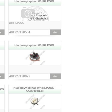
Hladinovy spinac WHIRLPOOL
WHIRLPOOL
481227128504
ac
viac
Hladinovy spinac WHIRLPOOL
481927128922
ac
viac
Hladinovy spinac WHIRLPOOL -
085
AA65/40 ELBI