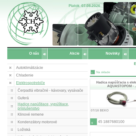
Piatok
07.08.2026
O nás
Akcie
Novinky
E
Autoklimátizácie
Na sklade
Chladenie
Hadica napúšťacia s ele
Elektrospotrebiče
AQUASTOPOM - .
Čerpadlá vibračné - kávovary, vysávače
Guferá
Hadice napúštiace, vypúštiace,
príslušenstvo
07/16 BEKO
Klinové remene
45 1887680100
Kondenzátory motorové
Ložiská