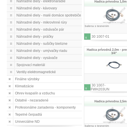
Náhradné diely - elektronáradie
Hadica privodna 1,0m
Náhradné diely - kávovary
Náhradné diely - malé domáce spotrebiče
Náhradné diely - mikrovlnné rúry
balena s tesnenim
Náhradné diely - odsávače pár
Náhradné diely - práčky
30 1007-01
Náhradné diely - sušičky bielizne
Hadica prívodná 2,0m - pre
Náhradné diely - umývačky riadu
3/4"
Náhradné diely - vysávače
Spojovací materiál
Ventily elektromagnetické
Finálne výrobky
30 1007-
Klimatizácie
FWH203UN
Ohrev kvapalín a vzduchu
Ostatné - nezaradené
Hadica privodna 2,5m
Profesionálne zariadenia - komponenty
Tepelné čerpadlá
Univerzálne ND
balena s tesnenim