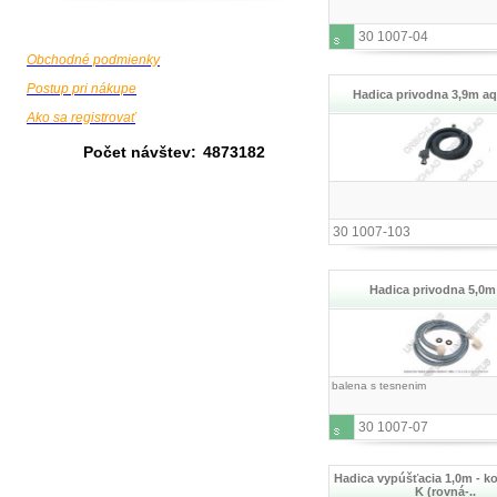
30 1007-04
Obchodné podmienky
Postup pri nákupe
Hadica privodna 3,9m a
Ako sa registrovať
Počet návštev:
4873182
30 1007-103
Hadica privodna 5,0m
balena s tesnenim
30 1007-07
Hadica vypúšťacia 1,0m - k
K (rovná-..