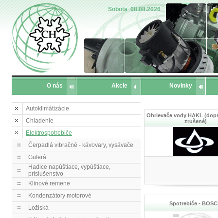
Sobota
08.08.2026
O nás
Akcie
Novinky
Autoklimátizácie
Ohrievače vody HAKL (dop
Chladenie
zrušené)
Elektrospotrebiče
Čerpadlá vibračné - kávovary, vysávače
Guferá
Hadice napúštiace, vypúštiace,
príslušenstvo
Klinové remene
Kondenzátory motorové
Spotrebiče - BOS
Ložiská