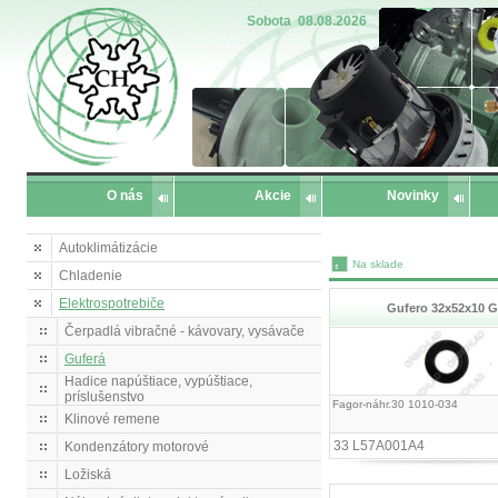
Sobota
08.08.2026
O nás
Akcie
Novinky
Autoklimátizácie
Na sklade
Chladenie
Elektrospotrebiče
Gufero 32x52x10 
Čerpadlá vibračné - kávovary, vysávače
Guferá
Hadice napúštiace, vypúštiace,
príslušenstvo
Fagor-náhr.30 1010-034
Klinové remene
33 L57A001A4
Kondenzátory motorové
Ložiská