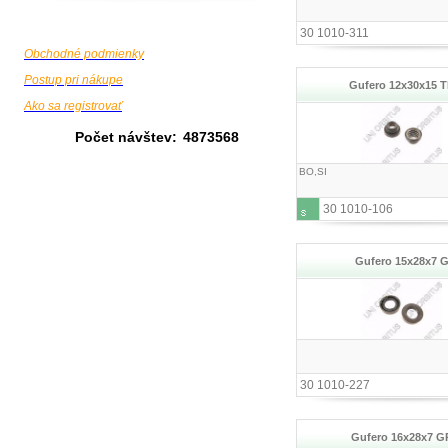
30 1010-311
Obchodné podmienky
Postup pri nákupe
Gufero 12x30x15 
Ako sa registrovať
Počet návštev:
4873568
BO,SI
30 1010-106
Gufero 15x28x7 
30 1010-227
Gufero 16x28x7 G