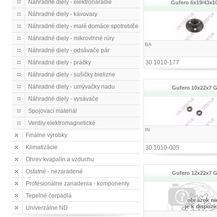
Náhradné diely - elektronáradie
Gufero 6x19/43x1
Náhradné diely - kávovary
Náhradné diely - malé domáce spotrebiče
Náhradné diely - mikrovlnné rúry
BA
Náhradné diely - odsávače pár
Náhradné diely - práčky
30 1010-177
Náhradné diely - sušičky bielizne
Náhradné diely - umývačky riadu
Gufero 10x22x7 
Náhradné diely - vysávače
Spojovací materiál
Ventily elektromagnetické
IN
Finálne výrobky
Klimatizácie
30 1010-005
Ohrev kvapalín a vzduchu
Ostatné - nezaradené
Gufero 12x22x7 
Profesionálne zariadenia - komponenty
Tepelné čerpadlá
Univerzálne ND