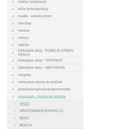
hadice spojovacie
kríže bubna/príruby
madlá - uzávery dvier
manžety
moduly
motory
nádrže
Náhradné diely - ROMO,SLATINKA-
PERLA
Náhradné diely - TATRAMAT
Náhradné diely - WM-FORON
násypky
ohrievacie telesá do pračiek
prepínače/spínače/potenciometre
presostaty - hladinové spínače
ARDO
ARISTON/INDESIT/PHILCO
BEKO
BOSCH