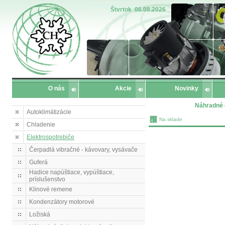
Štvrtok
06.08.2026
O nás
Akcie
Novinky
Náhradné d
Autoklimátizácie
Na sklade
Chladenie
Elektrospotrebiče
Čerpadlá vibračné - kávovary, vysávače
Guferá
Hadice napúštiace, vypúštiace,
príslušenstvo
Klinové remene
Kondenzátory motorové
Ložiská