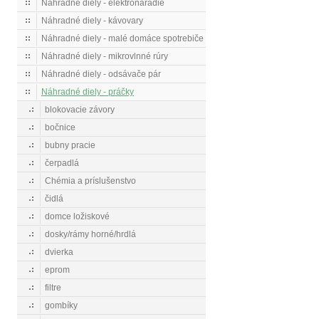
Náhradné diely - elektronáradie
Náhradné diely - kávovary
Náhradné diely - malé domáce spotrebiče
Náhradné diely - mikrovlnné rúry
Náhradné diely - odsávače pár
Náhradné diely - práčky
blokovacie závory
bočnice
bubny pracie
čerpadlá
Chémia a príslušenstvo
čidlá
domce ložiskové
dosky/rámy horné/hrdlá
dvierka
eprom
filtre
gombíky