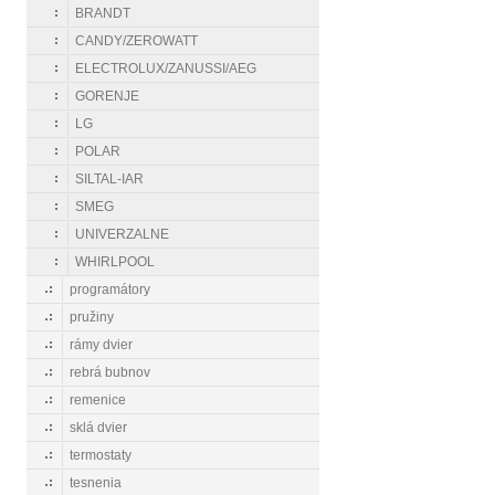
BRANDT
CANDY/ZEROWATT
ELECTROLUX/ZANUSSI/AEG
GORENJE
LG
POLAR
SILTAL-IAR
SMEG
UNIVERZALNE
WHIRLPOOL
programátory
pružiny
rámy dvier
rebrá bubnov
remenice
sklá dvier
termostaty
tesnenia