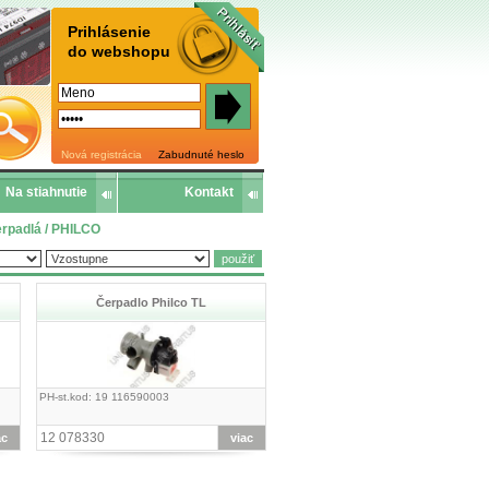
Prihlásenie
do webshopu
Nová registrácia
Zabudnuté heslo
Na stiahnutie
Kontakt
čerpadlá / PHILCO
Čerpadlo Philco TL
PH-st.kod: 19 116590003
12 078330
ac
viac