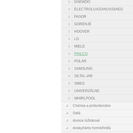
DAEWOO
ELECTROLUX/ZANUSSI/AEG
FAGOR
GORENJE
HOOVER
LG
MIELE
PHILCO
POLAR
SAMSUNG
SILTAL-IAR
SMEG
UNIVERZÁLNE
WHIRLPOOL
Chémia a príslušenstvo
čidlá
domce ložiskové
dosky/rámy horné/hrdlá