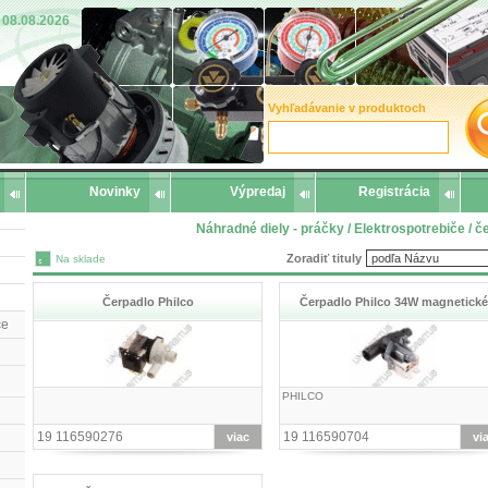
08.08.2026
Vyhľadávanie v produktoch
Novinky
Výpredaj
Registrácia
Náhradné diely - práčky / Elektrospotrebiče / 
Zoradiť tituly
Na sklade
Čerpadlo Philco
Čerpadlo Philco 34W magnetické
če
PHILCO
19 116590276
19 116590704
viac
vi