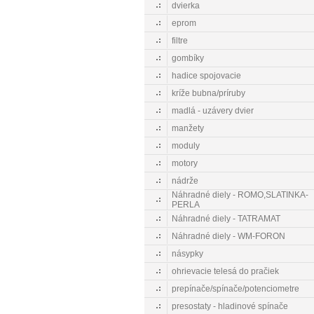
dvierka
eprom
filtre
gombíky
hadice spojovacie
kríže bubna/príruby
madlá - uzávery dvier
manžety
moduly
motory
nádrže
Náhradné diely - ROMO,SLATINKA-
PERLA
Náhradné diely - TATRAMAT
Náhradné diely - WM-FORON
násypky
ohrievacie telesá do pračiek
prepínače/spínače/potenciometre
presostaty - hladinové spínače