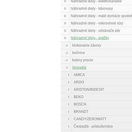
Náhradné diely - elektronáradie
Náhradné diely - kávovary
Náhradné diely - malé domáce spotre
Náhradné diely - mikrovlnné rúry
Náhradné diely - odsávače pár
Náhradné diely - práčky
blokovacie závory
bočnice
bubny pracie
čerpadlá
AMICA
ARDO
ARISTON/INDESIT
BEKO
BOSCH
BRANDT
CANDY/ZEROWATT
Čerpadlá - príslušenstvo