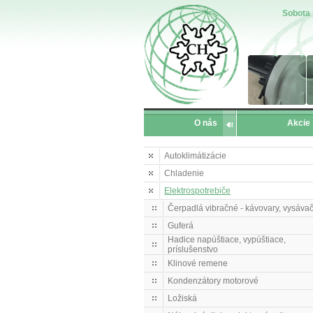
Sobota
O nás
Akcie
Autoklimátizácie
Chladenie
Elektrospotrebiče
Čerpadlá vibračné - kávovary, vysáva
Guferá
Hadice napúštiace, vypúštiace,
príslušenstvo
Klinové remene
Kondenzátory motorové
Ložiská