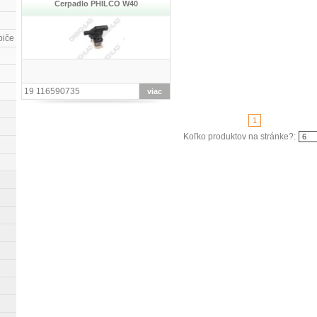
Čerpadlo PHILCO W40
biče
19 116590735
viac
1
Koľko produktov na stránke?: