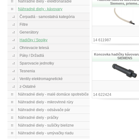
Náhradné diely - elektronáradie
Siemens, prieme..
Náhradné diely - kávovary
Čerpadlá - samostatná kategória
Filtre
Generátory
Hadičky / Spojky
14 611987
Ohrievacie telesá
Koncovka hadičky kávovar
Páky / Držadlá
SIEMENS
Sparovacie jednotky
Tesnenia
Ventily elektromagnetické
z-Ostatné
Náhradné diely - malé domáce spotrebiče
14 622424
Náhradné diely - mikrovlnné rúry
Náhradné diely - odsávače pár
Náhradné diely - práčky
Náhradné diely - sušičky bielizne
Náhradné diely - umývačky riadu