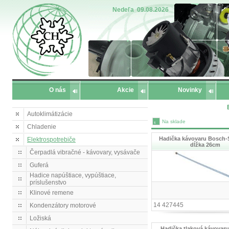
Nedeľa
09.08.2026
O nás
Akcie
Novinky
Autoklimátizácie
Na sklade
Chladenie
Hadička kávovaru Bosch-
Elektrospotrebiče
dĺžka 26cm
Čerpadlá vibračné - kávovary, vysávače
Guferá
Hadice napúštiace, vypúštiace,
príslušenstvo
Klinové remene
14 427445
Kondenzátory motorové
Ložiská
Hadička tlaková kávovar