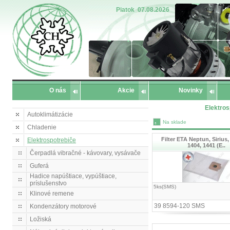
Piatok
07.08.2026
O nás
Akcie
Novinky
Elektros
Autoklimátizácie
Na sklade
Chladenie
Filter ETA Neptun, Sirius,
Elektrospotrebiče
1404, 1441 (E..
Čerpadlá vibračné - kávovary, vysávače
Guferá
Hadice napúštiace, vypúštiace,
príslušenstvo
5ks(SMS)
Klinové remene
39 8594-120 SMS
Kondenzátory motorové
Ložiská