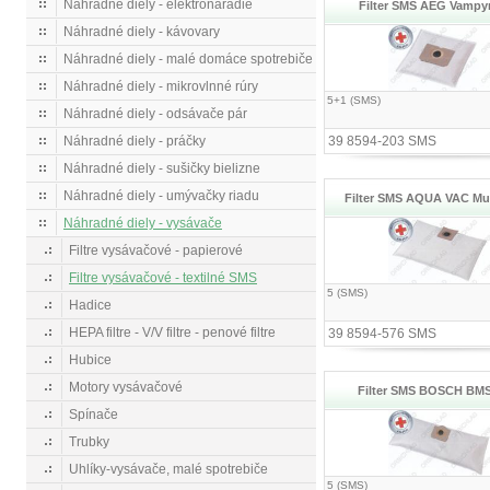
Náhradné diely - elektronáradie
Filter SMS AEG Vampyr
Náhradné diely - kávovary
Náhradné diely - malé domáce spotrebiče
Náhradné diely - mikrovlnné rúry
5+1 (SMS)
Náhradné diely - odsávače pár
Náhradné diely - práčky
39 8594-203 SMS
Náhradné diely - sušičky bielizne
Náhradné diely - umývačky riadu
Filter SMS AQUA VAC Mul
Náhradné diely - vysávače
Filtre vysávačové - papierové
Filtre vysávačové - textilné SMS
5 (SMS)
Hadice
HEPA filtre - V/V filtre - penové filtre
39 8594-576 SMS
Hubice
Motory vysávačové
Filter SMS BOSCH BMS
Spínače
Trubky
Uhlíky-vysávače, malé spotrebiče
5 (SMS)