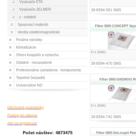
Vysávače ETA
Vysávače ZELMER
39 8594-561 SMS
z - ostatné
Spojovací materiál
Filter SMS CONCEPT Spy
Ventily elektromagnetické
Finálne výrobky
Klimatizácie
5+1 (SMS)
Ohrev kvapalín a vzduchu
Ostatné - nezaradené
39 8594-470 SMS
Profesionálne zariadenia - komponenty
Tepelné čerpadlá
Filter SMS DAEWOO R
Univerzálne ND
5+1 (SMS)
Obchodné podmienky
Postup pri nákupe
39 8594-742 SMS
Ako sa registrovať
Počet návštev:
4873475
Filter SMS DeLonghi Pen