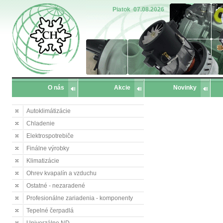
Piatok
07.08.2026
O nás
Akcie
Novinky
Autoklimátizácie
Chladenie
Elektrospotrebiče
Finálne výrobky
Klimatizácie
Ohrev kvapalín a vzduchu
Ostatné - nezaradené
Profesionálne zariadenia - komponenty
Tepelné čerpadlá