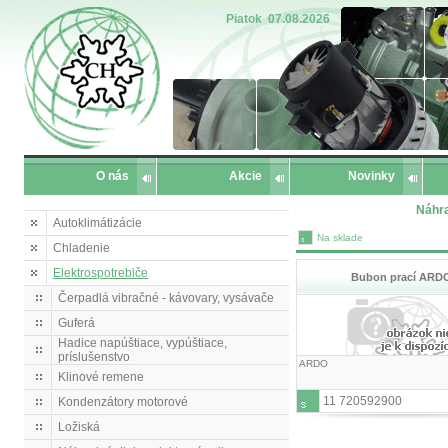
Piatok
07.08.2026
O nás
Akcie
Novinky
Náhra
Autoklimátizácie
Na sklade
Chladenie
Elektrospotrebiče
Bubon prací ARD
Čerpadlá vibračné - kávovary, vysávače
Guferá
Hadice napúštiace, vypúštiace,
príslušenstvo
ARDO
Klinové remene
11 720592900
Kondenzátory motorové
Ložiská