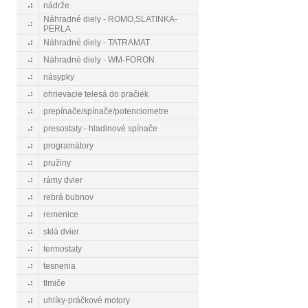
nádrže
Náhradné diely - ROMO,SLATINKA-
PERLA
Náhradné diely - TATRAMAT
Náhradné diely - WM-FORON
násypky
ohrievacie telesá do pračiek
prepínače/spínače/potenciometre
presostaty - hladinové spínače
programátory
pružiny
rámy dvier
rebrá bubnov
remenice
sklá dvier
termostaty
tesnenia
tlmiče
uhlíky-práčkové motory