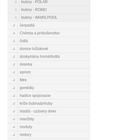
bubny - POLAR
bubny - ROMO
bubny - WHIRLPOOL
čerpadlá
Chémia a príslušenstvo
čidlá
domce ložiskové
dosky/rámy horné/hrdlá
dvierka
eprom
filtre
gombíky
hadice spojovacie
kríže bubna/príruby
madlá - uzávery dvier
manžety
moduly
motory