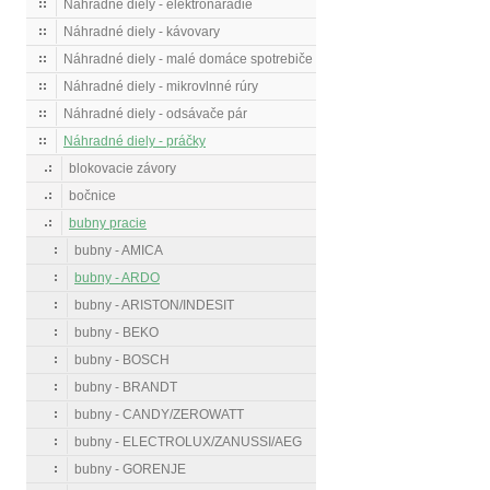
Náhradné diely - elektronáradie
Náhradné diely - kávovary
Náhradné diely - malé domáce spotrebiče
Náhradné diely - mikrovlnné rúry
Náhradné diely - odsávače pár
Náhradné diely - práčky
blokovacie závory
bočnice
bubny pracie
bubny - AMICA
bubny - ARDO
bubny - ARISTON/INDESIT
bubny - BEKO
bubny - BOSCH
bubny - BRANDT
bubny - CANDY/ZEROWATT
bubny - ELECTROLUX/ZANUSSI/AEG
bubny - GORENJE