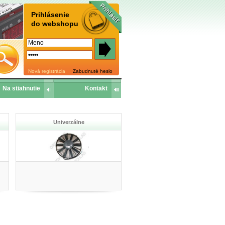
Prihlásenie
do webshopu
Nová registrácia
Zabudnuté heslo
Na stiahnutie
Kontakt
Univerzálne