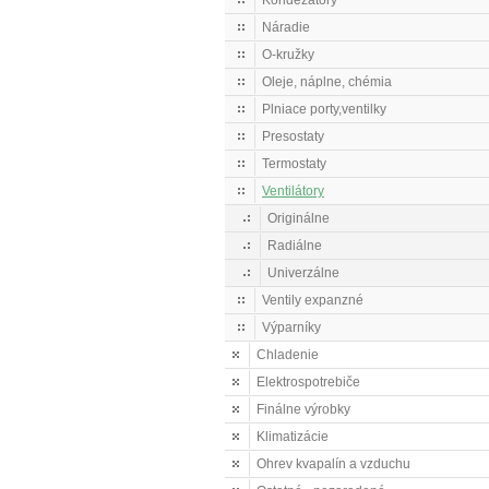
Kondezátory
Náradie
O-kružky
Oleje, náplne, chémia
Plniace porty,ventilky
Presostaty
Termostaty
Ventilátory
Originálne
Radiálne
Univerzálne
Ventily expanzné
Výparníky
Chladenie
Elektrospotrebiče
Finálne výrobky
Klimatizácie
Ohrev kvapalín a vzduchu