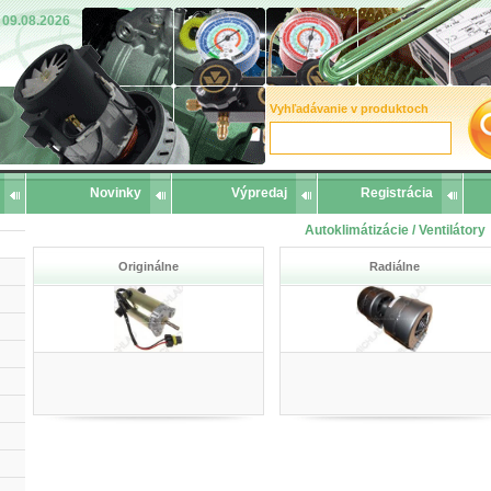
09.08.2026
Vyhľadávanie v produktoch
Novinky
Výpredaj
Registrácia
Autoklimátizácie / Ventilátory
Originálne
Radiálne