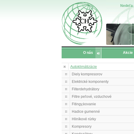
Nedeľa
O nás
Akcie
Autoklimátizácie
Diely kompresorov
Elektrické komponenty
Filterdehydrátory
Filtre peľové, vzduchové
Fitingy,kovanie
Hadice gumenné
Hliníkové rúrky
Kompresory