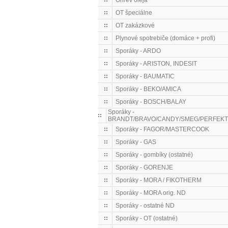
Ohrev oleja
OT špeciálne
OT zakázkové
Plynové spotrebiče (domáce + profi)
Sporáky - ARDO
Sporáky - ARISTON, INDESIT
Sporáky - BAUMATIC
Sporáky - BEKO/AMICA
Sporáky - BOSCH/BALAY
Sporáky -
BRANDT/BRAVO/CANDY/SMEG/PERFEKT
Sporáky - FAGOR/MASTERCOOK
Sporáky - GAS
Sporáky - gombíky (ostatné)
Sporáky - GORENJE
Sporáky - MORA / FIKOTHERM
Sporáky - MORA orig. ND
Sporáky - ostatné ND
Sporáky - OT (ostatné)