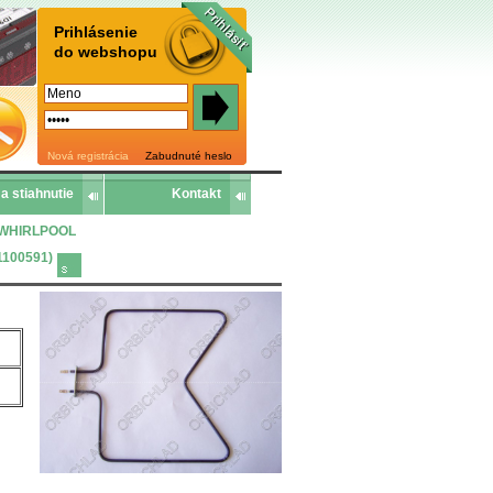
Prihlásenie
do webshopu
Nová registrácia
Zabudnuté heslo
a stiahnutie
Kontakt
 - WHIRLPOOL
1100591)