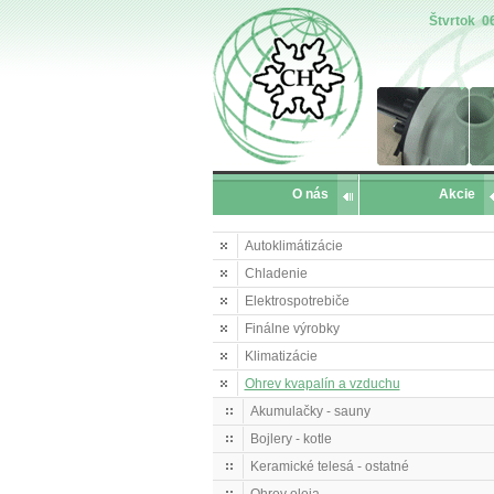
Štvrtok
0
O nás
Akcie
Autoklimátizácie
Chladenie
Elektrospotrebiče
Finálne výrobky
Klimatizácie
Ohrev kvapalín a vzduchu
Akumulačky - sauny
Bojlery - kotle
Keramické telesá - ostatné