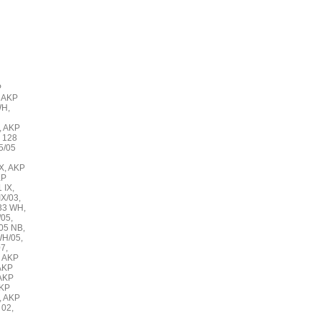
P
, AKP
WH,
, AKP
 128
5/05
X, AKP
KP
 IX,
X/03,
33 WH,
05,
05 NB,
WH/05,
7,
, AKP
 AKP
 AKP
AKP
, AKP
 02,