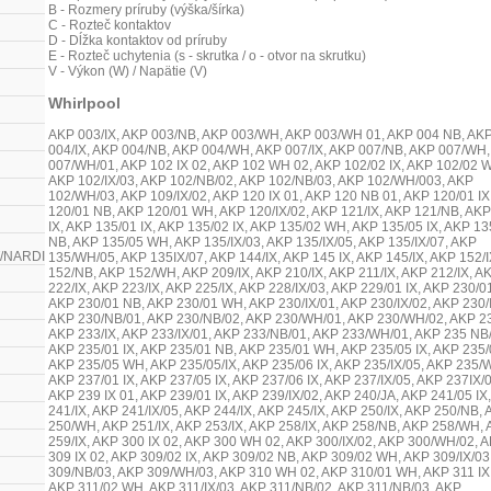
B - Rozmery príruby (výška/šírka)
C - Rozteč kontaktov
D - Dĺžka kontaktov od príruby
E - Rozteč uchytenia (s - skrutka / o - otvor na skrutku)
V - Výkon (W) / Napätie (V)
Whirlpool
AKP 003/IX, AKP 003/NB, AKP 003/WH, AKP 003/WH 01, AKP 004 NB, AK
004/IX, AKP 004/NB, AKP 004/WH, AKP 007/IX, AKP 007/NB, AKP 007/WH
007/WH/01, AKP 102 IX 02, AKP 102 WH 02, AKP 102/02 IX, AKP 102/02 
AKP 102/IX/03, AKP 102/NB/02, AKP 102/NB/03, AKP 102/WH/003, AKP
102/WH/03, AKP 109/IX/02, AKP 120 IX 01, AKP 120 NB 01, AKP 120/01 IX
120/01 NB, AKP 120/01 WH, AKP 120/IX/02, AKP 121/IX, AKP 121/NB, AKP
IX, AKP 135/01 IX, AKP 135/02 IX, AKP 135/02 WH, AKP 135/05 IX, AKP 13
NB, AKP 135/05 WH, AKP 135/IX/03, AKP 135/IX/05, AKP 135/IX/07, AKP
/NARDI
135/WH/05, AKP 135IX/07, AKP 144/IX, AKP 145 IX, AKP 145/IX, AKP 152/I
152/NB, AKP 152/WH, AKP 209/IX, AKP 210/IX, AKP 211/IX, AKP 212/IX, A
222/IX, AKP 223/IX, AKP 225/IX, AKP 228/IX/03, AKP 229/01 IX, AKP 230/01
AKP 230/01 NB, AKP 230/01 WH, AKP 230/IX/01, AKP 230/IX/02, AKP 230/I
AKP 230/NB/01, AKP 230/NB/02, AKP 230/WH/01, AKP 230/WH/02, AKP 2
AKP 233/IX, AKP 233/IX/01, AKP 233/NB/01, AKP 233/WH/01, AKP 235 NB/
AKP 235/01 IX, AKP 235/01 NB, AKP 235/01 WH, AKP 235/05 IX, AKP 235/
AKP 235/05 WH, AKP 235/05/IX, AKP 235/06 IX, AKP 235/IX/05, AKP 235/
AKP 237/01 IX, AKP 237/05 IX, AKP 237/06 IX, AKP 237/IX/05, AKP 237IX/0
AKP 239 IX 01, AKP 239/01 IX, AKP 239/IX/02, AKP 240/JA, AKP 241/05 IX
241/IX, AKP 241/IX/05, AKP 244/IX, AKP 245/IX, AKP 250/IX, AKP 250/NB,
250/WH, AKP 251/IX, AKP 253/IX, AKP 258/IX, AKP 258/NB, AKP 258/WH,
259/IX, AKP 300 IX 02, AKP 300 WH 02, AKP 300/IX/02, AKP 300/WH/02, 
309 IX 02, AKP 309/02 IX, AKP 309/02 NB, AKP 309/02 WH, AKP 309/IX/03
309/NB/03, AKP 309/WH/03, AKP 310 WH 02, AKP 310/01 WH, AKP 311 IX
AKP 311/02 WH, AKP 311/IX/03, AKP 311/NB/02, AKP 311/NB/03, AKP