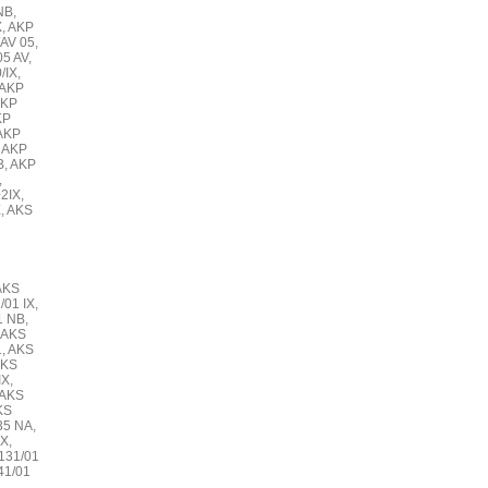
NB,
X, AKP
AV 05,
5 AV,
/IX,
 AKP
AKP
KP
 AKP
, AKP
B, AKP
,
2IX,
, AKS
AKS
01 IX,
1 NB,
 AKS
1, AKS
AKS
IX,
 AKS
KS
35 NA,
X,
131/01
41/01