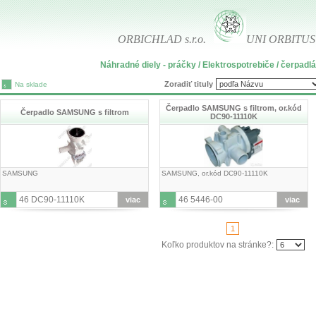
ORBICHLAD s.r.o.
UNI ORBITUS s
Náhradné diely - práčky / Elektrospotrebiče / čerpad
Zoradiť tituly
Na sklade
Čerpadlo SAMSUNG s filtrom, or.kód
Čerpadlo SAMSUNG s filtrom
DC90-11110K
SAMSUNG
SAMSUNG, or.kód DC90-11110K
46 DC90-11110K
46 5446-00
viac
viac
1
Koľko produktov na stránke?: